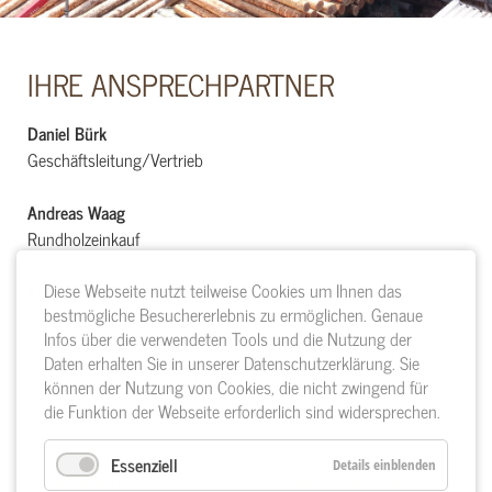
IHRE ANSPRECHPARTNER
Daniel Bürk
Geschäftsleitung/Vertrieb
Andreas Waag
Rundholzeinkauf
Diese Webseite nutzt teilweise Cookies um Ihnen das
Kornelia Hellmann
bestmögliche Besuchererlebnis zu ermöglichen. Genaue
Sekretariat
Infos über die verwendeten Tools und die Nutzung der
Sie erreichen uns telefonisch unter 07842 / 99797-0 oder per
Daten erhalten Sie in unserer Datenschutzerklärung. Sie
E-Mail an
info@saegewerk-buerk.de
können der Nutzung von Cookies, die nicht zwingend für
die Funktion der Webseite erforderlich sind widersprechen.
Essenziell
Details einblenden
< Kontaktformular
Anfahrt und Abholzeiten >